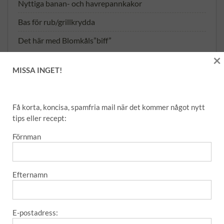
Nyttiga banan- och havrepannkakor
Bas för rub/grillkrydda
Det här med Blomkåls”biff”
×
MISSA INGET!
NYHETSBREV – SNABB OCH
ENKELT
Få korta, koncisa, spamfria mail när det kommer något nytt
tips eller recept:
Förnman
Förnman
Efternamn
Efternamn
E-postadress:
E-postadress: