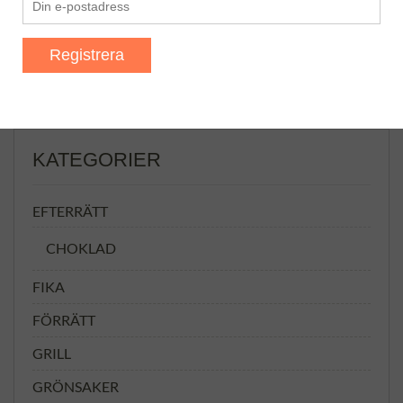
KATEGORIER
EFTERRÄTT
CHOKLAD
FIKA
FÖRRÄTT
GRILL
GRÖNSAKER