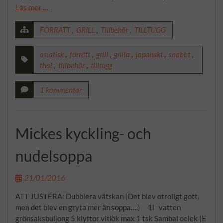
Läs mer …
FÖRRÄTT
,
GRILL
,
Tillbehör
,
TILLTUGG
asiatisk
,
förrätt
,
grill
,
grilla
,
japanskt
,
snabbt
,
thai
,
tillbehör
,
tilltugg
1 kommentar
Mickes kyckling- och
nudelsoppa
21/01/2016
ATT JUSTERA: Dubblera vätskan (Det blev otroligt gott,
men det blev en gryta mer än soppa….) 1l vatten
grönsaksbuljong 5 klyftor vitlök max 1 tsk Sambal oelek (E