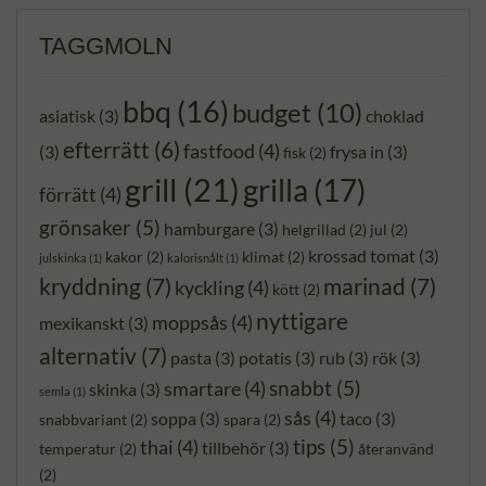
TAGGMOLN
bbq
(16)
budget
(10)
asiatisk
(3)
choklad
efterrätt
(6)
fastfood
(4)
(3)
frysa in
(3)
fisk
(2)
grill
(21)
grilla
(17)
förrätt
(4)
grönsaker
(5)
hamburgare
(3)
helgrillad
(2)
jul
(2)
krossad tomat
(3)
kakor
(2)
klimat
(2)
julskinka
(1)
kalorisnålt
(1)
kryddning
(7)
marinad
(7)
kyckling
(4)
kött
(2)
nyttigare
moppsås
(4)
mexikanskt
(3)
alternativ
(7)
pasta
(3)
potatis
(3)
rub
(3)
rök
(3)
snabbt
(5)
smartare
(4)
skinka
(3)
semla
(1)
sås
(4)
soppa
(3)
taco
(3)
snabbvariant
(2)
spara
(2)
tips
(5)
thai
(4)
tillbehör
(3)
temperatur
(2)
återanvänd
(2)