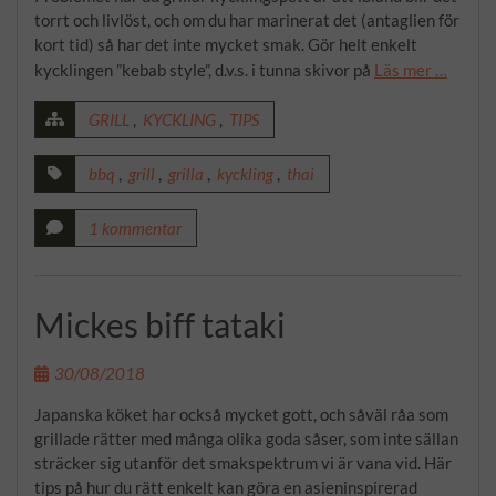
torrt och livlöst, och om du har marinerat det (antaglien för
kort tid) så har det inte mycket smak. Gör helt enkelt
kycklingen ”kebab style”, d.v.s. i tunna skivor på
Läs mer …
GRILL
,
KYCKLING
,
TIPS
bbq
,
grill
,
grilla
,
kyckling
,
thai
1 kommentar
Mickes biff tataki
30/08/2018
Japanska köket har också mycket gott, och såväl råa som
grillade rätter med många olika goda såser, som inte sällan
sträcker sig utanför det smakspektrum vi är vana vid. Här
tips på hur du rätt enkelt kan göra en asieninspirerad