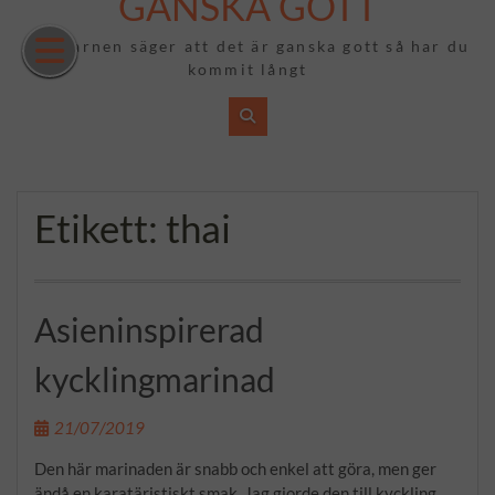
GANSKA GOTT
Hoppa
till
Om barnen säger att det är ganska gott så har du
innehåll
kommit långt
Etikett:
thai
Asieninspirerad
kycklingmarinad
21/07/2019
Den här marinaden är snabb och enkel att göra, men ger
ändå en karatäristiskt smak. Jag gjorde den till kyckling