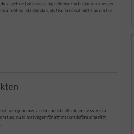
 dyra, och de två största ingredienserna brujar vara socker
utom är det kul att blanda själv! Kolla också mitt tips om hur
akten
het som genomsyrar den industriella delen av svenska
som t.ex. nu klimatvågen för att marknadsföra sina rätt
 …