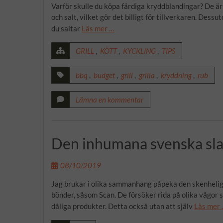
Varför skulle du köpa färdiga kryddblandingar? De är
och salt, vilket gör det billigt för tillverkaren. Dess
du saltar
Läs mer …
GRILL
,
KÖTT
,
KYCKLING
,
TIPS
bbq
,
budget
,
grill
,
grilla
,
kryddning
,
rub
Lämna en kommentar
Den inhumana svenska sl
08/10/2019
Jag brukar i olika sammanhang påpeka den skenhelig
bönder, såsom Scan. De försöker rida på olika vågor 
dåliga produkter. Detta också utan att själv
Läs mer