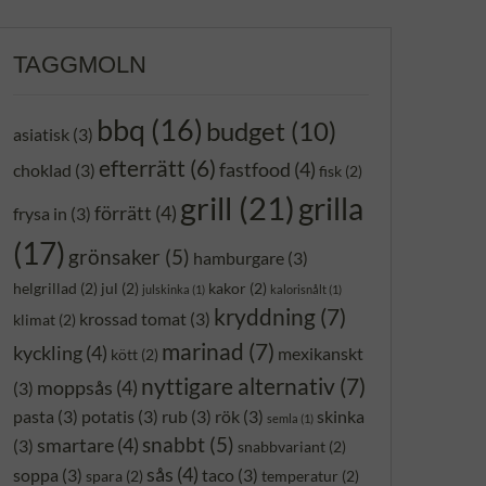
TAGGMOLN
bbq
(16)
budget
(10)
asiatisk
(3)
efterrätt
(6)
fastfood
(4)
choklad
(3)
fisk
(2)
grill
(21)
grilla
förrätt
(4)
frysa in
(3)
(17)
grönsaker
(5)
hamburgare
(3)
helgrillad
(2)
jul
(2)
kakor
(2)
julskinka
(1)
kalorisnålt
(1)
kryddning
(7)
krossad tomat
(3)
klimat
(2)
marinad
(7)
kyckling
(4)
mexikanskt
kött
(2)
nyttigare alternativ
(7)
moppsås
(4)
(3)
pasta
(3)
potatis
(3)
rub
(3)
rök
(3)
skinka
semla
(1)
snabbt
(5)
smartare
(4)
(3)
snabbvariant
(2)
sås
(4)
soppa
(3)
taco
(3)
spara
(2)
temperatur
(2)