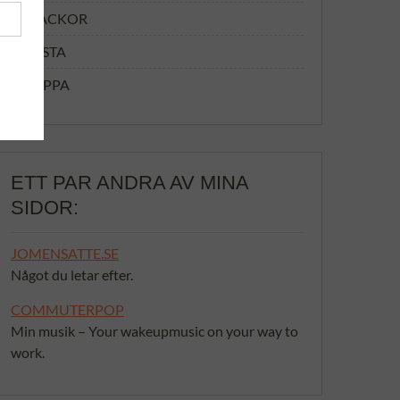
MACKOR
PASTA
SOPPA
ETT PAR ANDRA AV MINA
SIDOR:
JOMENSATTE.SE
Något du letar efter.
COMMUTERPOP
Min musik – Your wakeupmusic on your way to
work.