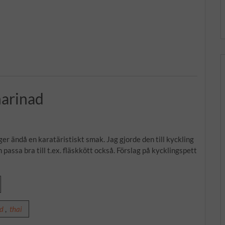
marinad
er ändå en karatäristiskt smak. Jag gjorde den till kyckling
 passa bra till t.ex. fläskkött också. Förslag på kycklingspett
d
,
thai