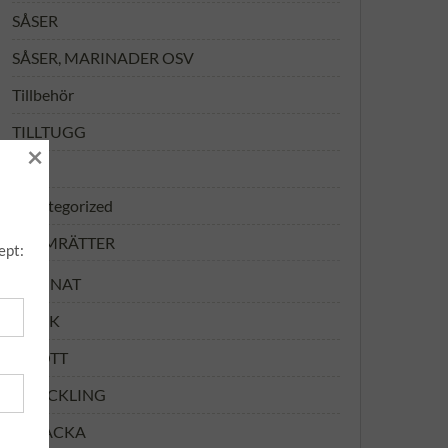
SÅSER
SÅSER, MARINADER OSV
Tillbehör
TILLTUGG
×
TIPS
Uncategorized
VARMRÄTTER
ept:
ANNAT
FISK
KÖTT
KYCKLING
MACKA