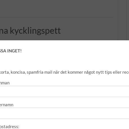
na kycklingspett
SSA INGET!
ir det torrt och livlöst, och om du har marinerat det
ör helt enkelt kycklingen ”kebab style”, d.v.s. i tunna skivor
korta, koncisa, spamfria mail när det kommer något nytt tips eller rec
rnman
ernamn
ostadress: