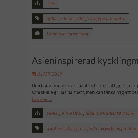
TIPS
grilla
,
klimat
,
kött
,
nyttigare alternativ
Lämna en kommentar
Asieninspirerad kyckling
21/07/2019
Den här marinaden är snabb och enkel att göra, men g
som skulle grillas på spett, men kan tänka mig att den
Läs mer …
GRILL
,
KYCKLING
,
SÅSER, MARINADER OSV
asiatisk
,
bbq
,
grill
,
grilla
,
kryddning
,
marina