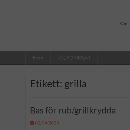
Hoppa
till
innehåll
Om b
Hem
VÄLKOMMEN!
Etikett:
grilla
Bas för rub/grillkrydda
02/04/2023