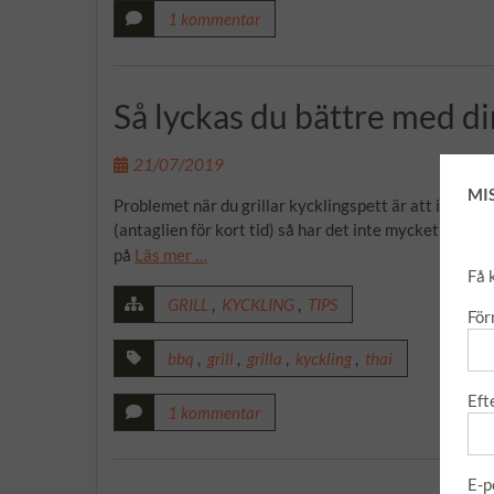
1 kommentar
Så lyckas du bättre med di
21/07/2019
MI
Problemet när du grillar kycklingspett är att ibland bl
(antaglien för kort tid) så har det inte mycket smak. G
på
Läs mer …
Få 
GRILL
,
KYCKLING
,
TIPS
Fö
bbq
,
grill
,
grilla
,
kyckling
,
thai
Eft
1 kommentar
E-p