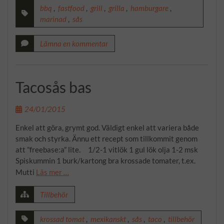
bbq
,
fastfood
,
grill
,
grilla
,
hamburgare
,
marinad
,
sås
Lämna en kommentar
Tacosås bas
24/01/2015
Enkel att göra, grymt god. Väldigt enkel att variera både
smak och styrka. Ännu ett recept som tillkommit genom
att ”freebase:a” lite. 1/2-1 vitlök 1 gul lök olja 1-2 msk
Spiskummin 1 burk/kartong bra krossade tomater, t.ex.
Mutti
Läs mer …
Tillbehör
krossad tomat
,
mexikanskt
,
sås
,
taco
,
tillbehör