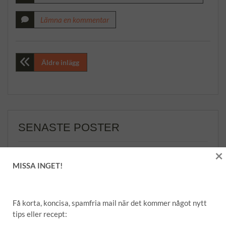
Lämna en kommentar
Inläggsnavigering
Äldre inlägg
SENASTE POSTER
×
Amaretti – italienska mandelkakor
MISSA INGET!
Matmuffins
Nyttiga banan- och havrepannkakor
Få korta, koncisa, spamfria mail när det kommer något nytt
Bas för rub/grillkrydda
tips eller recept: