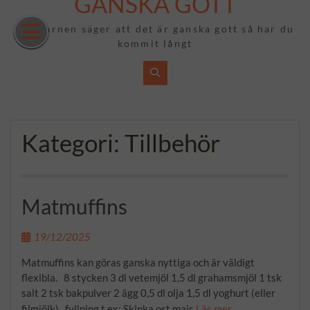
GANSKA GOTT
Hoppa
till
Om barnen säger att det är ganska gott så har du
innehåll
kommit långt
Kategori:
Tillbehör
Matmuffins
19/12/2025
Matmuffins kan göras ganska nyttiga och är väldigt
flexibla. 8 stycken 3 dl vetemjöl 1,5 dl grahamsmjöl 1 tsk
salt 2 tsk bakpulver 2 ägg 0,5 dl olja 1,5 dl yoghurt (eller
filmjölk) fyllning t.ex: Skinka ost majs
Läs mer …