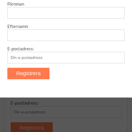
Det här med Blomkåls”biff”
Förnman
Efternamn
NYHETSBREV – SNABB OCH
ENKELT
E-postadress:
Förnman
Efternamn
E-postadress: