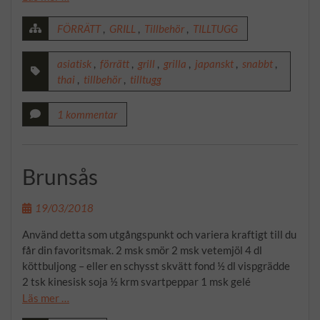
FÖRRÄTT
,
GRILL
,
Tillbehör
,
TILLTUGG
asiatisk
,
förrätt
,
grill
,
grilla
,
japanskt
,
snabbt
,
thai
,
tillbehör
,
tilltugg
1 kommentar
Brunsås
19/03/2018
Använd detta som utgångspunkt och variera kraftigt till du
får din favoritsmak. 2 msk smör 2 msk vetemjöl 4 dl
köttbuljong – eller en schysst skvätt fond ½ dl vispgrädde
2 tsk kinesisk soja ½ krm svartpeppar 1 msk gelé
Läs mer …