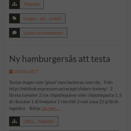
Tillbehör
budget
,
sås
,
snabbt
Lämna en kommentar
Ny hamburgersås att testa
03/06/2017
Testas Anges som ”glaze” men hanteras som sås. Från
http://mittkok.expressen.se/recept/sliders-tommy/ 2
färska tomater 2 tsk chipotlepulver eller chipotlepasta 1 ,5
dl råsocker 1 dl limejuice 1 röd chili 3 msk soya 25 g färsk
ingefära Börja
Läs mer …
GRILL
,
Tillbehör