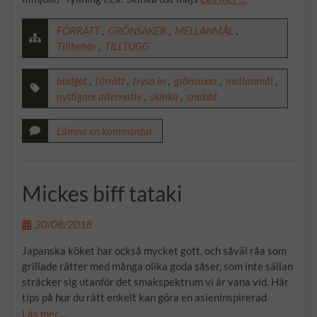
FÖRRÄTT
,
GRÖNSAKER
,
MELLANMÅL
,
Tillbehör
,
TILLTUGG
budget
,
förrätt
,
frysa in
,
grönsaker
,
mellanmål
,
nyttigare alternativ
,
skinka
,
snabbt
Lämna en kommentar
Mickes biff tataki
30/08/2018
Japanska köket har också mycket gott, och såväl råa som
grillade rätter med många olika goda såser, som inte sällan
sträcker sig utanför det smakspektrum vi är vana vid. Här
tips på hur du rätt enkelt kan göra en asieninspirerad
Läs mer …