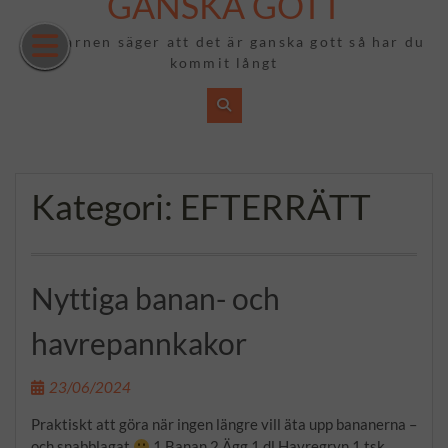
GANSKA GOTT
Hoppa
till
Om barnen säger att det är ganska gott så har du
innehåll
kommit långt
Kategori:
EFTERRÄTT
Nyttiga banan- och
havrepannkakor
23/06/2024
Praktiskt att göra när ingen längre vill äta upp bananerna –
och snabblagat
1 Banan 2 Ägg 1 dl Havregryn 1 tsk