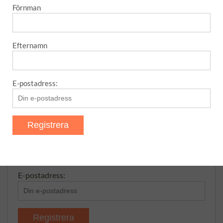
Det här med Blomkåls”biff”
Förnman
Efternamn
NYHETSBREV – SNABB OCH
ENKELT
E-postadress:
Förnman
Efternamn
E-postadress: