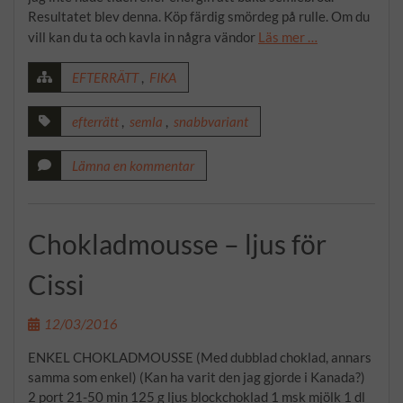
Resultatet blev denna. Köp färdig smördeg på rulle. Om du
vill kan du ta och kavla in några vändor
Läs mer …
EFTERRÄTT
,
FIKA
efterrätt
,
semla
,
snabbvariant
Lämna en kommentar
Chokladmousse – ljus för
Cissi
12/03/2016
ENKEL CHOKLADMOUSSE (Med dubblad choklad, annars
samma som enkel) (Kan ha varit den jag gjorde i Kanada?)
2 port 21-50 min 125 g ljus blockchoklad 1 msk mjölk 1 dl