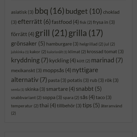
bbq
(16)
budget
(10)
asiatisk
(3)
choklad
efterrätt
(6)
fastfood
(4)
(3)
frysa in
(3)
fisk
(2)
grill
(21)
grilla
(17)
förrätt
(4)
grönsaker
(5)
hamburgare
(3)
helgrillad
(2)
jul
(2)
krossad tomat
(3)
kakor
(2)
klimat
(2)
julskinka
(1)
kalorisnålt
(1)
kryddning
(7)
marinad
(7)
kyckling
(4)
kött
(2)
nyttigare
moppsås
(4)
mexikanskt
(3)
alternativ
(7)
pasta
(3)
potatis
(3)
rub
(3)
rök
(3)
snabbt
(5)
smartare
(4)
skinka
(3)
semla
(1)
sås
(4)
soppa
(3)
taco
(3)
snabbvariant
(2)
spara
(2)
tips
(5)
thai
(4)
tillbehör
(3)
temperatur
(2)
återanvänd
(2)