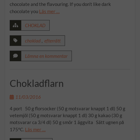
chocolate and the flavouring. If you don’t like dark
chocolate you
Läs mer …
CHOKLAD
choklad
,
efterrätt
Lämna en kommentar
Chokladflarn
11/03/2016
4 port 50 g florsocker (50 g motsvarar knappt 1 dl) 50 g
vetemjöl (50 g motsvarar knappt 1 dl) 30 g kakao (30 g
motsvarar ca 3/4 dl) 50 g smör 1 äggvita Sätt ugnen på
175°C.
Läs mer …