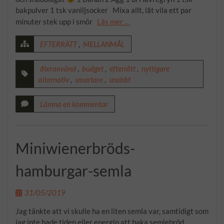
bakpulver 1 tsk vaniljsocker Mixa allt, låt vila ett par
minuter stek upp i smör
Läs mer …
EFTERRÄTT
,
MELLANMÅL
återanvänd
,
budget
,
efterrätt
,
nyttigare
alternativ
,
smartare
,
snabbt
Lämna en kommentar
Miniwienerbröds-
hamburgar-semla
31/05/2019
Jag tänkte att vi skulle ha en liten semla var, samtidigt som
jag inte hade tiden eller energin att baka semlebröd.