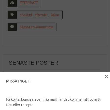
EFTERRÄTT
choklad
,
efterrätt
,
kakor
Lämna en kommentar
SENASTE POSTER
×
Amaretti – italienska mandelkakor
MISSA INGET!
Matmuffins
Nyttiga banan- och havrepannkakor
Få korta, koncisa, spamfria mail när det kommer något nytt
Bas för rub/grillkrydda
tips eller recept: