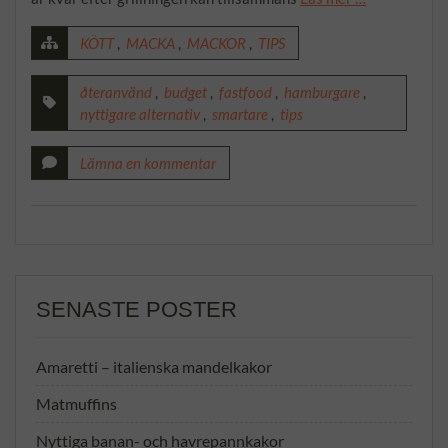
KÖTT
,
MACKA
,
MACKOR
,
TIPS
återanvänd
,
budget
,
fastfood
,
hamburgare
,
nyttigare alternativ
,
smartare
,
tips
Lämna en kommentar
SENASTE POSTER
Amaretti – italienska mandelkakor
Matmuffins
Nyttiga banan- och havrepannkakor