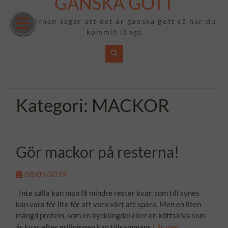
GANSKA GOTT
Hoppa
till
Om barnen säger att det är ganska gott så har du
innehåll
kommit långt
Kategori:
MACKOR
Gör mackor på resterna!
08/05/2019
Inte sälla kan man få mindre rester kvar, som till synes
kan vara för lite för att vara värt att spara. Men en liten
mängd protein, som en kycklingdel eller en köttskiva som
är kvar efter grillningen kan tillsammans
Läs mer …