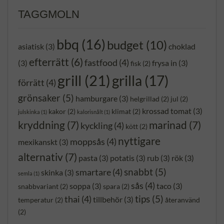
TAGGMOLN
bbq
(16)
budget
(10)
asiatisk
(3)
choklad
efterrätt
(6)
fastfood
(4)
(3)
frysa in
(3)
fisk
(2)
grill
(21)
grilla
(17)
förrätt
(4)
grönsaker
(5)
hamburgare
(3)
helgrillad
(2)
jul
(2)
krossad tomat
(3)
kakor
(2)
klimat
(2)
julskinka
(1)
kalorisnålt
(1)
kryddning
(7)
marinad
(7)
kyckling
(4)
kött
(2)
nyttigare
moppsås
(4)
mexikanskt
(3)
alternativ
(7)
pasta
(3)
potatis
(3)
rub
(3)
rök
(3)
snabbt
(5)
smartare
(4)
skinka
(3)
semla
(1)
sås
(4)
soppa
(3)
taco
(3)
snabbvariant
(2)
spara
(2)
tips
(5)
thai
(4)
tillbehör
(3)
temperatur
(2)
återanvänd
(2)