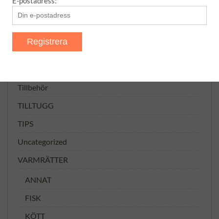
E-postadress:
GRÖNSAKER
MELLANMÅL
SÅSER
SÅSER, MARINADER OSV
Tillbehör
TILLTUGG
TIPS
Uncategorized
VARMRÄTTER
ANNAT
FISK
KÖTT