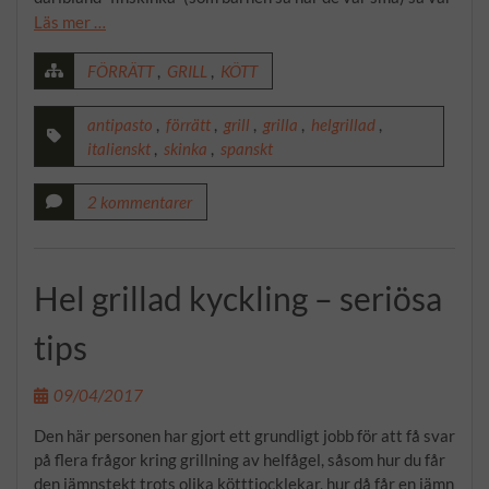
Läs mer …
FÖRRÄTT
,
GRILL
,
KÖTT
antipasto
,
förrätt
,
grill
,
grilla
,
helgrillad
,
italienskt
,
skinka
,
spanskt
2 kommentarer
Hel grillad kyckling – seriösa
tips
09/04/2017
Den här personen har gjort ett grundligt jobb för att få svar
på flera frågor kring grillning av helfågel, såsom hur du får
den jämnstekt trots olika kötttjocklekar, hur då får en jämn