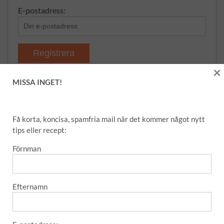
E-postadress:
×
MISSA INGET!
KATEGORIER
Få korta, koncisa, spamfria mail när det kommer något nytt
tips eller recept:
EFTERRÄTT
Förnman
CHOKLAD
FIKA
Efternamn
FÖRRÄTT
GRILL