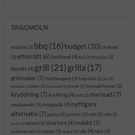
TAGGMOLN
bbq
(16)
budget
(10)
asiatisk
(3)
choklad
efterrätt
(6)
fastfood
(4)
(3)
frysa in
(3)
fisk
(2)
grill
(21)
grilla
(17)
förrätt
(4)
grönsaker
(5)
hamburgare
(3)
helgrillad
(2)
jul
(2)
krossad tomat
(3)
kakor
(2)
klimat
(2)
julskinka
(1)
kalorisnålt
(1)
kryddning
(7)
marinad
(7)
kyckling
(4)
kött
(2)
nyttigare
moppsås
(4)
mexikanskt
(3)
alternativ
(7)
pasta
(3)
potatis
(3)
rub
(3)
rök
(3)
snabbt
(5)
smartare
(4)
skinka
(3)
semla
(1)
sås
(4)
soppa
(3)
taco
(3)
snabbvariant
(2)
spara
(2)