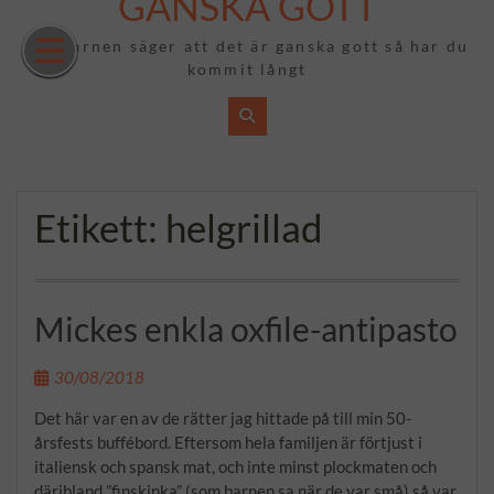
GANSKA GOTT
Hoppa
till
Om barnen säger att det är ganska gott så har du
innehåll
kommit långt
Etikett:
helgrillad
Mickes enkla oxfile-antipasto
30/08/2018
Det här var en av de rätter jag hittade på till min 50-
årsfests buffébord. Eftersom hela familjen är förtjust i
italiensk och spansk mat, och inte minst plockmaten och
däribland ”finskinka” (som barnen sa när de var små) så var