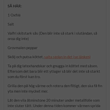
SÅ HÄR:
1 Oxfilé
Salt
Valfri skitstark sås (Den blir inte så stark i slutändan, så
oroa dig inte)
Grovmalen peppar
Skölj och putsa köttet,
salta sedan in det (se länken)
Ta på dig latexhandskar och gnugga in köttet med såsen.
Eftersom det bara blir ett ytlager så blir det inte så starkt
som du först kan tro.
Grilla den på hög värme och rotera den flitigt, den ska få fin
yta men inte mycket mer.
Låt den vila åtminstone 20 minuter under metallfolie som
inte sluter tätt. Under denna tiden kommer värmen sprida