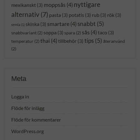
nyttigare
moppsås
(4)
mexikanskt
(3)
alternativ
(7)
pasta
(3)
potatis
(3)
rub
(3)
rök
(3)
snabbt
(5)
smartare
(4)
skinka
(3)
semla
(1)
sås
(4)
soppa
(3)
taco
(3)
snabbvariant
(2)
spara
(2)
tips
(5)
thai
(4)
tillbehör
(3)
temperatur
(2)
återanvänd
(2)
Meta
Logga in
Flöde för inlägg
Flöde för kommentarer
WordPress.org