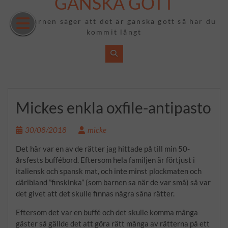
GANSKA GOTT
Hoppa
till
Om barnen säger att det är ganska gott så har du
innehåll
kommit långt
Mickes enkla oxfile-antipasto
30/08/2018
micke
Det här var en av de rätter jag hittade på till min 50-
årsfests buffébord. Eftersom hela familjen är förtjust i
italiensk och spansk mat, och inte minst plockmaten och
däribland ”finskinka” (som barnen sa när de var små) så var
det givet att det skulle finnas några såna rätter.
Eftersom det var en buffé och det skulle komma många
gäster så gällde det att göra rätt många av rätterna på ett