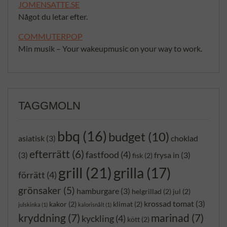
JOMENSATTE.SE
Något du letar efter.
COMMUTERPOP
Min musik – Your wakeupmusic on your way to work.
TAGGMOLN
bbq
(16)
budget
(10)
asiatisk
(3)
choklad
efterrätt
(6)
fastfood
(4)
(3)
frysa in
(3)
fisk
(2)
grill
(21)
grilla
(17)
förrätt
(4)
grönsaker
(5)
hamburgare
(3)
helgrillad
(2)
jul
(2)
krossad tomat
(3)
kakor
(2)
klimat
(2)
julskinka
(1)
kalorisnålt
(1)
kryddning
(7)
marinad
(7)
kyckling
(4)
kött
(2)