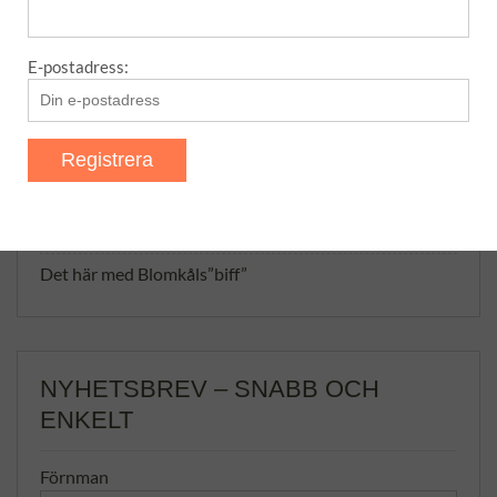
SENASTE POSTER
E-postadress:
Amaretti – italienska mandelkakor
Matmuffins
Nyttiga banan- och havrepannkakor
Bas för rub/grillkrydda
Det här med Blomkåls”biff”
NYHETSBREV – SNABB OCH
ENKELT
Förnman