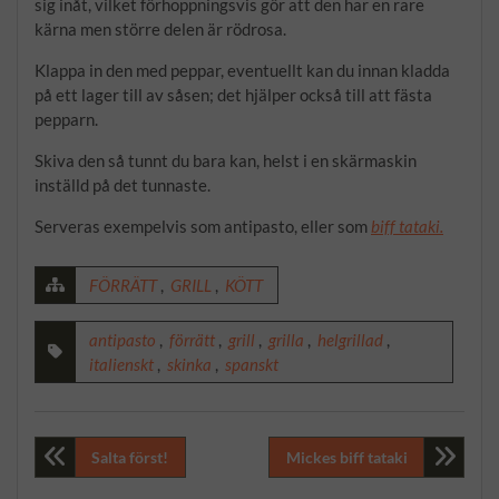
sig inåt, vilket förhoppningsvis gör att den har en rare
kärna men större delen är rödrosa.
Klappa in den med peppar, eventuellt kan du innan kladda
på ett lager till av såsen; det hjälper också till att fästa
pepparn.
Skiva den så tunnt du bara kan, helst i en skärmaskin
inställd på det tunnaste.
Serveras exempelvis som antipasto, eller som
biff tataki.
FÖRRÄTT
,
GRILL
,
KÖTT
antipasto
,
förrätt
,
grill
,
grilla
,
helgrillad
,
italienskt
,
skinka
,
spanskt
Inläggsnavigering
Salta först!
Mickes biff tataki