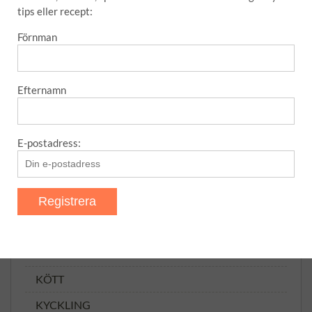
tips eller recept:
MELLANMÅL
Förnman
SÅSER
SÅSER, MARINADER OSV
Efternamn
Tillbehör
TILLTUGG
E-postadress:
TIPS
Uncategorized
VARMRÄTTER
ANNAT
FISK
KÖTT
KYCKLING