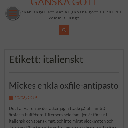
GANSKA GOTT
Hoppa
till
Om barnen säger att det är ganska gott så har du
innehåll
kommit långt
Etikett:
italienskt
Mickes enkla oxfile-antipasto
30/08/2018
Det här var en av de rätter jag hittade på till min 50-
årsfests buffébord. Eftersom hela familjen är förtjust i
italiensk och spansk mat, och inte minst plockmaten och
däribland ”finskinka” (som barnen sa när de var små) så var