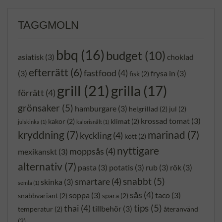
TAGGMOLN
bbq
(16)
budget
(10)
asiatisk
(3)
choklad
efterrätt
(6)
fastfood
(4)
(3)
frysa in
(3)
fisk
(2)
grill
(21)
grilla
(17)
förrätt
(4)
grönsaker
(5)
hamburgare
(3)
helgrillad
(2)
jul
(2)
krossad tomat
(3)
kakor
(2)
klimat
(2)
julskinka
(1)
kalorisnålt
(1)
kryddning
(7)
marinad
(7)
kyckling
(4)
kött
(2)
nyttigare
moppsås
(4)
mexikanskt
(3)
alternativ
(7)
pasta
(3)
potatis
(3)
rub
(3)
rök
(3)
snabbt
(5)
smartare
(4)
skinka
(3)
semla
(1)
sås
(4)
soppa
(3)
taco
(3)
snabbvariant
(2)
spara
(2)
tips
(5)
thai
(4)
tillbehör
(3)
temperatur
(2)
återanvänd
(2)