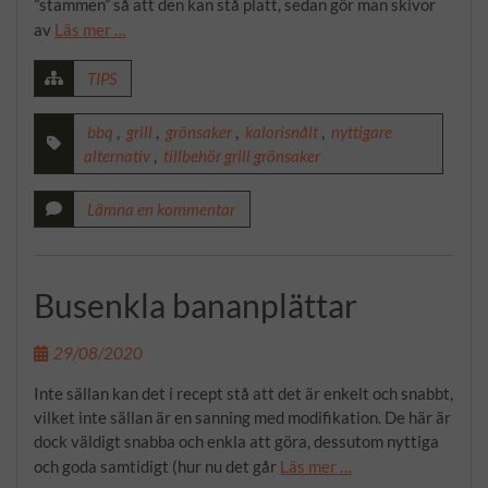
”stammen” så att den kan stå platt, sedan gör man skivor
av
Läs mer …
TIPS
bbq
,
grill
,
grönsaker
,
kalorisnålt
,
nyttigare
alternativ
,
tillbehör grill grönsaker
Lämna en kommentar
Busenkla bananplättar
29/08/2020
Inte sällan kan det i recept stå att det är enkelt och snabbt,
vilket inte sällan är en sanning med modifikation. De här är
dock väldigt snabba och enkla att göra, dessutom nyttiga
och goda samtidigt (hur nu det går
Läs mer …