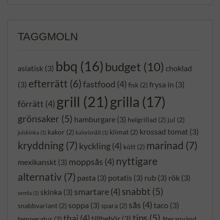
TAGGMOLN
bbq
(16)
budget
(10)
asiatisk
(3)
choklad
efterrätt
(6)
fastfood
(4)
(3)
frysa in
(3)
fisk
(2)
grill
(21)
grilla
(17)
förrätt
(4)
grönsaker
(5)
hamburgare
(3)
helgrillad
(2)
jul
(2)
krossad tomat
(3)
kakor
(2)
klimat
(2)
julskinka
(1)
kalorisnålt
(1)
kryddning
(7)
marinad
(7)
kyckling
(4)
kött
(2)
nyttigare
moppsås
(4)
mexikanskt
(3)
alternativ
(7)
pasta
(3)
potatis
(3)
rub
(3)
rök
(3)
snabbt
(5)
smartare
(4)
skinka
(3)
semla
(1)
sås
(4)
soppa
(3)
taco
(3)
snabbvariant
(2)
spara
(2)
tips
(5)
thai
(4)
tillbehör
(3)
temperatur
(2)
återanvänd