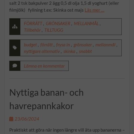
salt 2 tsk bakpulver 2 ägg 0,5 dl olja 1,5 dl yoghurt (eller
filmjölk) fyllning t.ex: Skinka ost majs
Läs mer …
FÖRRÄTT
,
GRÖNSAKER
,
MELLANMÅL
,
Tillbehör
,
TILLTUGG
budget
,
förrätt
,
frysa in
,
grönsaker
,
mellanmål
,
nyttigare alternativ
,
skinka
,
snabbt
Lämna en kommentar
Nyttiga banan- och
havrepannkakor
23/06/2024
Praktiskt att göra när ingen längre vill äta upp bananerna –