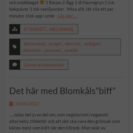
och snabblagat
1 Banan 2 Ägg 1 dl Havregryn 1 tsk
bakpulver 1 tsk vaniljsocker Mixa allt, låt vila ett par
minuter stek upp i smör
Läs mer …
EFTERRÄTT
,
MELLANMÅL
återanvänd
,
budget
,
efterrätt
,
nyttigare
alternativ
,
smartare
,
snabbt
Lämna en kommentar
Det här med Blomkåls”biff”
18/04/2022
…..talas det ju en del om, som vegetariskt/veganskt
alternativ, tillbehör och att det ska vara den grönsak som
känns mest som kött när den tillreds. Man skär av