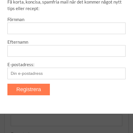
Matmuffins
Få korta, koncisa, spamfria mail när det kommer något nytt
tips eller recept:
Nyttiga banan- och havrepannkakor
Förnman
Bas för rub/grillkrydda
Det här med Blomkåls”biff”
Efternamn
NYHETSBREV – SNABB OCH
E-postadress:
ENKELT
Förnman
Efternamn