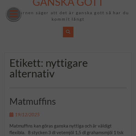
GANSKA GOTT
Hoppa
till
Om barnen säger att det är ganska gott så har du
innehåll
kommit långt
Etikett:
nyttigare
alternativ
Matmuffins
19/12/2025
Matmuffins kan göras ganska nyttiga och är väldigt
flexibla. 8 stycken 3 dl vetemjöl 1,5 dl grahamsmjöl 1 tsk