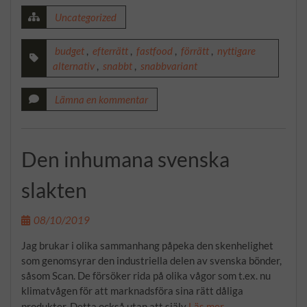
Uncategorized
budget
,
efterrätt
,
fastfood
,
förrätt
,
nyttigare
alternativ
,
snabbt
,
snabbvariant
Lämna en kommentar
Den inhumana svenska
slakten
08/10/2019
Jag brukar i olika sammanhang påpeka den skenhelighet
som genomsyrar den industriella delen av svenska bönder,
såsom Scan. De försöker rida på olika vågor som t.ex. nu
klimatvågen för att marknadsföra sina rätt dåliga
produkter. Detta också utan att själv
Läs mer …