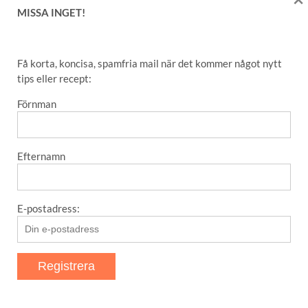
MISSA INGET!
SENASTE POSTER
Få korta, koncisa, spamfria mail när det kommer något nytt
tips eller recept:
Amaretti – italienska mandelkakor
Förnman
Matmuffins
Nyttiga banan- och havrepannkakor
Efternamn
Bas för rub/grillkrydda
Det här med Blomkåls”biff”
E-postadress:
NYHETSBREV – SNABB OCH
ENKELT