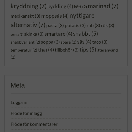
kryddning
(7)
marinad
(7)
kyckling
(4)
kött
(2)
nyttigare
moppsås
(4)
mexikanskt
(3)
alternativ
(7)
pasta
(3)
potatis
(3)
rub
(3)
rök
(3)
snabbt
(5)
smartare
(4)
skinka
(3)
semla
(1)
sås
(4)
soppa
(3)
taco
(3)
snabbvariant
(2)
spara
(2)
tips
(5)
thai
(4)
tillbehör
(3)
temperatur
(2)
återanvänd
(2)
Meta
Logga in
Flöde för inlägg
Flöde för kommentarer