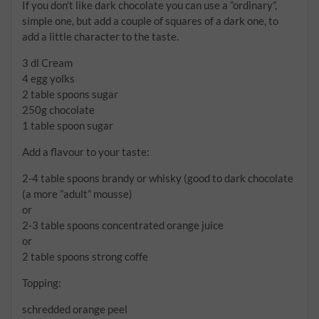
If you don’t like dark chocolate you can use a ”ordinary”,
simple one, but add a couple of squares of a dark one, to
add a little character to the taste.
3 dl Cream
4 egg yolks
2 table spoons sugar
250g chocolate
1 table spoon sugar
Add a flavour to your taste:
2-4 table spoons brandy or whisky (good to dark chocolate
(a more ”adult” mousse)
or
2-3 table spoons concentrated orange juice
or
2 table spoons strong coffe
Topping:
schredded orange peel