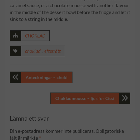
caramel sauce, or a chocolate mousse with another flavour
in the middle of the dessert bowl before the fridge and let it
sink to a string in the middle.
CHOKLAD
choklad
,
efterrätt
Inläggsnavigering
Anteckningar – chokl
Chokladmousse – ljus för Cissi
Lämna ett svar
Din e-postadress kommer inte publiceras.
Obligatoriska
fält är märkta
*