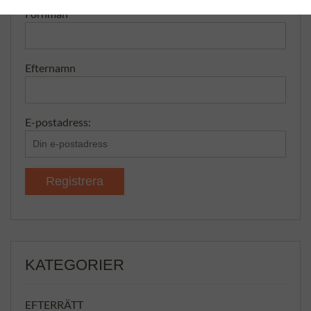
Förnman
Efternamn
E-postadress:
KATEGORIER
EFTERRÄTT