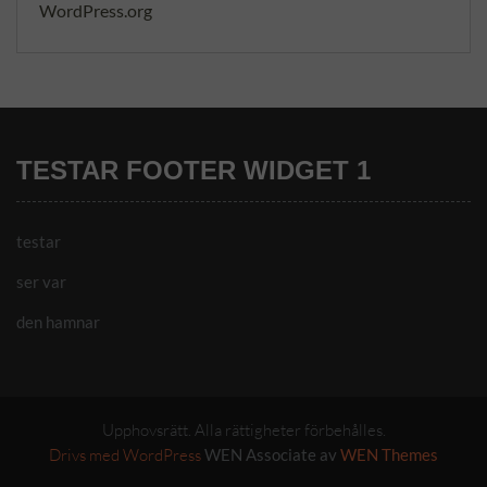
WordPress.org
TESTAR FOOTER WIDGET 1
testar
ser var
den hamnar
Upphovsrätt. Alla rättigheter förbehålles.
Drivs med WordPress
WEN Associate av
WEN Themes