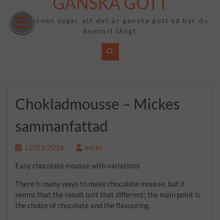
GANSKA GOTT
Hoppa
till
Om barnen säger att det är ganska gott så har du
innehåll
kommit långt
Chokladmousse – Mickes
sammanfattad
12/03/2016
micke
Easy chocolate mousse with variations
There is many ways to make chocolate mousse, but it
seems that the result isn’t that different; the main point is
the choice of chocolate and the flavouring.