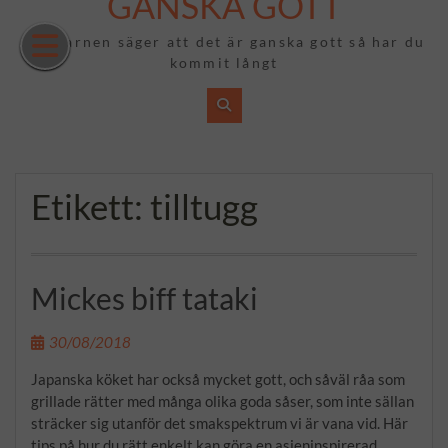
GANSKA GOTT
Hoppa
till
Om barnen säger att det är ganska gott så har du
innehåll
kommit långt
Etikett:
tilltugg
Mickes biff tataki
30/08/2018
Japanska köket har också mycket gott, och såväl råa som
grillade rätter med många olika goda såser, som inte sällan
sträcker sig utanför det smakspektrum vi är vana vid. Här
tips på hur du rätt enkelt kan göra en asieninspirerad