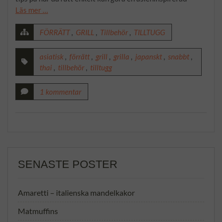
Läs mer …
FÖRRÄTT
,
GRILL
,
Tillbehör
,
TILLTUGG
asiatisk
,
förrätt
,
grill
,
grilla
,
japanskt
,
snabbt
,
thai
,
tillbehör
,
tilltugg
1 kommentar
SENASTE POSTER
Amaretti – italienska mandelkakor
Matmuffins