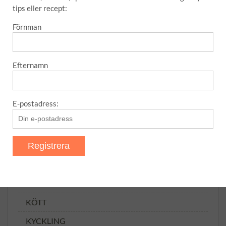
tips eller recept:
MELLANMÅL
Förnman
SÅSER
SÅSER, MARINADER OSV
Efternamn
Tillbehör
TILLTUGG
E-postadress:
TIPS
Uncategorized
VARMRÄTTER
ANNAT
FISK
KÖTT
KYCKLING