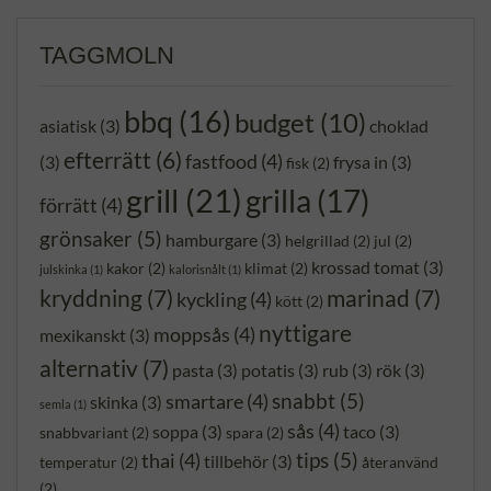
TAGGMOLN
bbq
(16)
budget
(10)
asiatisk
(3)
choklad
efterrätt
(6)
fastfood
(4)
(3)
frysa in
(3)
fisk
(2)
grill
(21)
grilla
(17)
förrätt
(4)
grönsaker
(5)
hamburgare
(3)
helgrillad
(2)
jul
(2)
krossad tomat
(3)
kakor
(2)
klimat
(2)
julskinka
(1)
kalorisnålt
(1)
kryddning
(7)
marinad
(7)
kyckling
(4)
kött
(2)
nyttigare
moppsås
(4)
mexikanskt
(3)
alternativ
(7)
pasta
(3)
potatis
(3)
rub
(3)
rök
(3)
snabbt
(5)
smartare
(4)
skinka
(3)
semla
(1)
sås
(4)
soppa
(3)
taco
(3)
snabbvariant
(2)
spara
(2)
tips
(5)
thai
(4)
tillbehör
(3)
temperatur
(2)
återanvänd
(2)