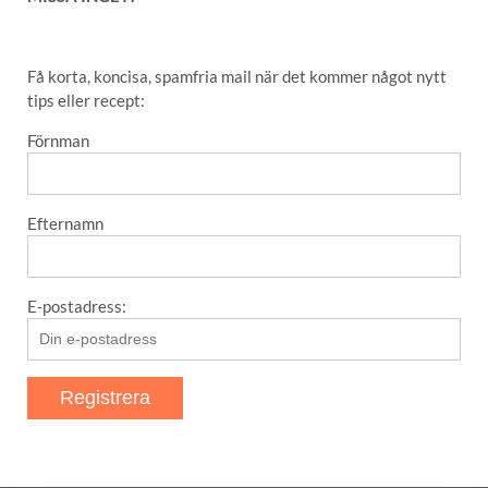
SENASTE POSTER
Få korta, koncisa, spamfria mail när det kommer något nytt
tips eller recept:
Amaretti – italienska mandelkakor
Förnman
Matmuffins
Nyttiga banan- och havrepannkakor
Bas för rub/grillkrydda
Efternamn
Det här med Blomkåls”biff”
E-postadress:
NYHETSBREV – SNABB OCH
ENKELT
Förnman