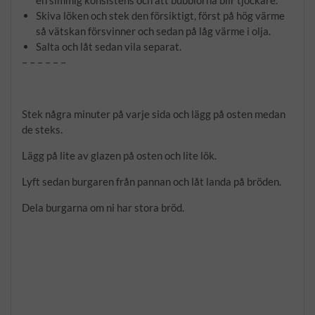
en simmig konsistens och att bubblorna blir tjockare.
Skiva löken och stek den försiktigt, först på hög värme
så vätskan försvinner och sedan på låg värme i olja.
Salta och låt sedan vila separat.
– – – – – –
Stek några minuter på varje sida och lägg på osten medan
de steks.
Lägg på lite av glazen på osten och lite lök.
Lyft sedan burgaren från pannan och låt landa på bröden.
Dela burgarna om ni har stora bröd.