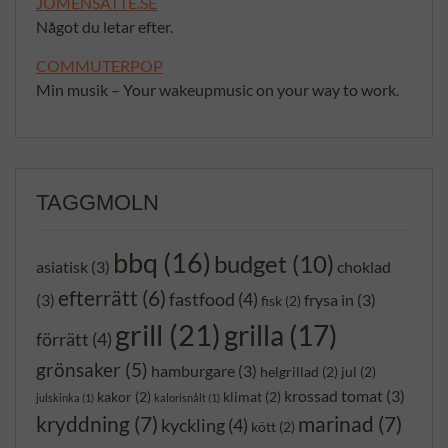
JOMENSATTE.SE
Något du letar efter.
COMMUTERPOP
Min musik – Your wakeupmusic on your way to work.
TAGGMOLN
bbq
(16)
budget
(10)
asiatisk
(3)
choklad
efterrätt
(6)
fastfood
(4)
(3)
frysa in
(3)
fisk
(2)
grill
(21)
grilla
(17)
förrätt
(4)
grönsaker
(5)
hamburgare
(3)
helgrillad
(2)
jul
(2)
krossad tomat
(3)
kakor
(2)
klimat
(2)
julskinka
(1)
kalorisnålt
(1)
kryddning
(7)
marinad
(7)
kyckling
(4)
kött
(2)