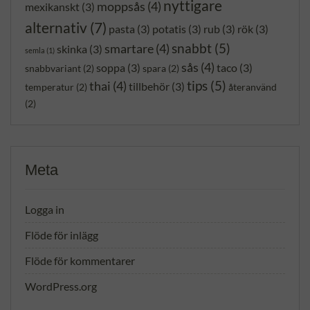
nyttigare
moppsås
(4)
mexikanskt
(3)
alternativ
(7)
pasta
(3)
potatis
(3)
rub
(3)
rök
(3)
snabbt
(5)
smartare
(4)
skinka
(3)
semla
(1)
sås
(4)
soppa
(3)
taco
(3)
snabbvariant
(2)
spara
(2)
tips
(5)
thai
(4)
tillbehör
(3)
temperatur
(2)
återanvänd
(2)
Meta
Logga in
Flöde för inlägg
Flöde för kommentarer
WordPress.org