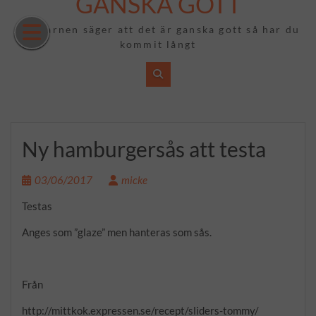
GANSKA GOTT
Hoppa
till
Om barnen säger att det är ganska gott så har du
innehåll
kommit långt
Ny hamburgersås att testa
03/06/2017
micke
Testas
Anges som ”glaze” men hanteras som sås.
Från
http://mittkok.expressen.se/recept/sliders-tommy/