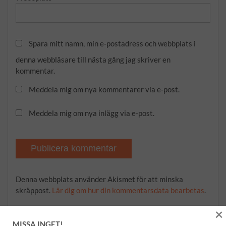
Spara mitt namn, min e-postadress och webbplats i
denna webbläsare till nästa gång jag skriver en
kommentar.
Meddela mig om nya kommentarer via e-post.
Meddela mig om nya inlägg via e-post.
Denna webbplats använder Akismet för att minska
skräppost.
Lär dig om hur din kommentarsdata bearbetas
.
×
MISSA INGET!