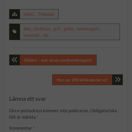
GRILL
,
Tillbehör
bbq
,
fastfood
,
grill
,
grilla
,
hamburgare
,
marinad
,
sås
Inläggsnavigering
Sliders – mer än en minihamburgare!
Hur ser 200 kilokalorier ut?
Lämna ett svar
Din e-postadress kommer inte publiceras.
Obligatoriska
fält är märkta
*
Kommentar
*