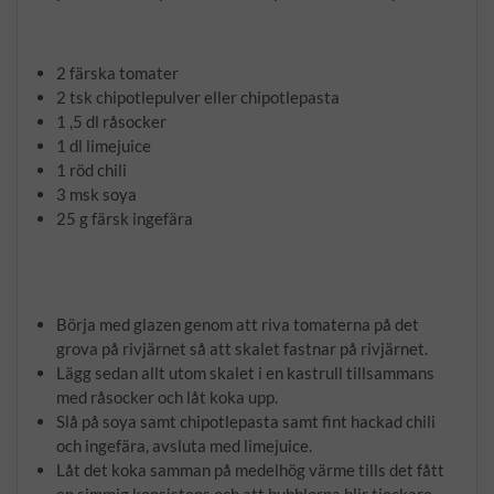
2 färska tomater
2 tsk chipotlepulver eller chipotlepasta
1 ,5 dl råsocker
1 dl limejuice
1 röd chili
3 msk soya
25 g färsk ingefära
Börja med glazen genom att riva tomaterna på det
grova på rivjärnet så att skalet fastnar på rivjärnet.
Lägg sedan allt utom skalet i en kastrull tillsammans
med råsocker och låt koka upp.
Slå på soya samt chipotlepasta samt fint hackad chili
och ingefära, avsluta med limejuice.
Låt det koka samman på medelhög värme tills det fått