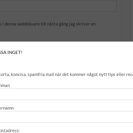
i denna webbläsare till nästa gång jag skriver en
SSA INGET!
korta, koncisa, spamfria mail när det kommer något nytt tips eller rec
rnman
kräppost.
Lär dig om hur din kommentarsdata bearbetas
.
ernamn
ostadress: