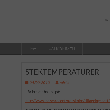
Hoppa
till
innehåll
Om b
Hem
VÄLKOMMEN!
STEKTEMPERATURER
24/02/2013
micke
…är bra att ha koll på:
http://www.ica.se/recept/matskolor/tillagningssatt
Tänk dock på att Ica inte för den sakens skull ha den a