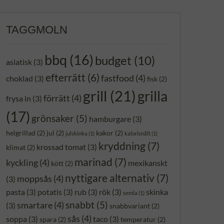
TAGGMOLN
bbq
(16)
budget
(10)
asiatisk
(3)
efterrätt
(6)
fastfood
(4)
choklad
(3)
fisk
(2)
grill
(21)
grilla
förrätt
(4)
frysa in
(3)
(17)
grönsaker
(5)
hamburgare
(3)
helgrillad
(2)
jul
(2)
kakor
(2)
julskinka
(1)
kalorisnålt
(1)
kryddning
(7)
krossad tomat
(3)
klimat
(2)
marinad
(7)
kyckling
(4)
mexikanskt
kött
(2)
nyttigare alternativ
(7)
moppsås
(4)
(3)
pasta
(3)
potatis
(3)
rub
(3)
rök
(3)
skinka
semla
(1)
snabbt
(5)
smartare
(4)
(3)
snabbvariant
(2)
sås
(4)
soppa
(3)
taco
(3)
spara
(2)
temperatur
(2)