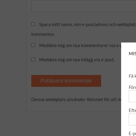
Spara mitt namn, min e-postadress och webbplats 
kommentar.
Meddela mig om nya kommentarer via e-post.
MI
Meddela mig om nya inlägg via e-post.
Få 
Fö
Denna webbplats använder Akismet för att minska s
Eft
E-p