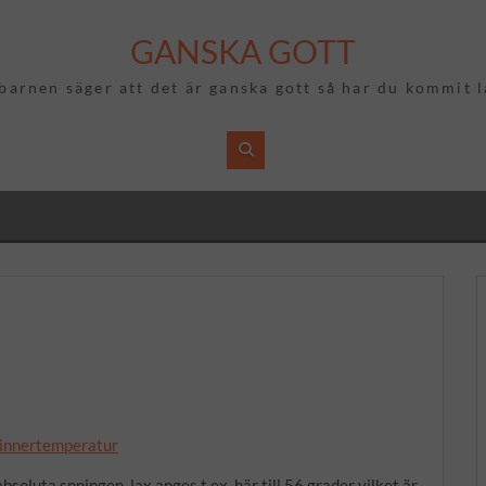
GANSKA GOTT
arnen säger att det är ganska gott så har du kommit 
/innertemperatur
bsoluta snningen, lax anges t.ex. här till 56 grader vilket är