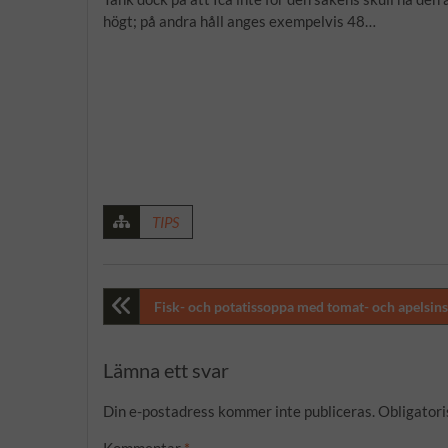
högt; på andra håll anges exempelvis 48…
TIPS
Inläggsnavigering
Fisk- och potatissoppa med tomat- och apelsi
Lämna ett svar
Din e-postadress kommer inte publiceras.
Obligatori
Kommentar
*