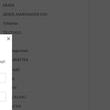
SÅSER
SÅSER, MARINADER OSV
Tillbehör
TILLTUGG
×
TIPS
Uncategorized
VARMRÄTTER
ept:
ANNAT
FISK
KÖTT
KYCKLING
MACKA