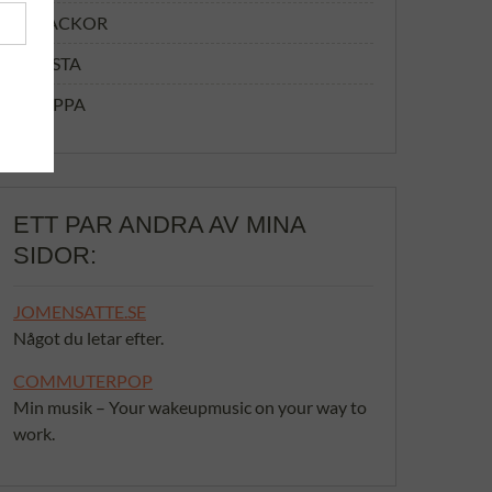
MACKOR
PASTA
SOPPA
ETT PAR ANDRA AV MINA
SIDOR:
JOMENSATTE.SE
Något du letar efter.
COMMUTERPOP
Min musik – Your wakeupmusic on your way to
work.