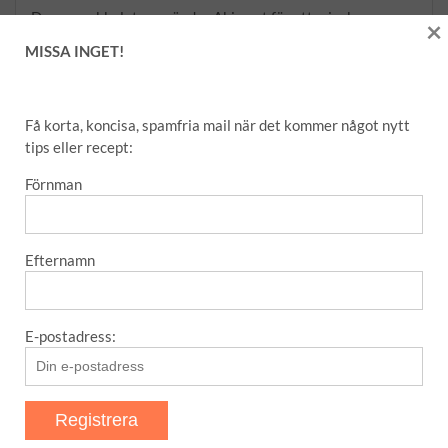
Denna webbplats använder Akismet för att minska
×
skräppost.
Lär dig om hur din kommentarsdata bearbetas
.
MISSA INGET!
Få korta, koncisa, spamfria mail när det kommer något nytt
SENASTE POSTER
tips eller recept:
Förnman
Amaretti – italienska mandelkakor
Matmuffins
Efternamn
Nyttiga banan- och havrepannkakor
Bas för rub/grillkrydda
E-postadress:
Det här med Blomkåls”biff”