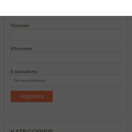
NYHETSBREV – SNABB OCH
ENKELT
Förnman
Efternamn
E-postadress:
KATEGORIER