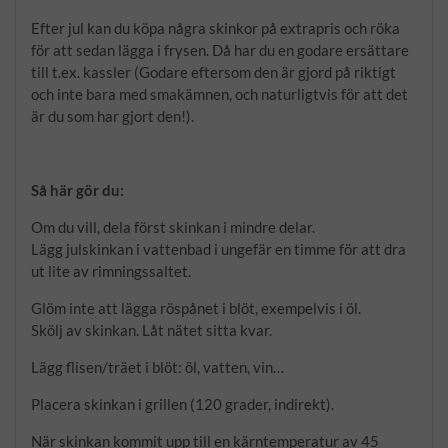
Efter jul kan du köpa några skinkor på extrapris och röka
för att sedan lägga i frysen. Då har du en godare ersättare
till t.ex. kassler (Godare eftersom den är gjord på riktigt
och inte bara med smakämnen, och naturligtvis för att det
är du som har gjort den!).
Så här gör du:
Om du vill, dela först skinkan i mindre delar.
Lägg julskinkan i vattenbad i ungefär en timme för att dra
ut lite av rimningssaltet.
Glöm inte att lägga röspånet i blöt, exempelvis i öl.
Skölj av skinkan. Låt nätet sitta kvar.
Lägg flisen/träet i blöt: öl, vatten, vin…
Placera skinkan i grillen (120 grader, indirekt).
När skinkan kommit upp till en kärntemperatur av 45