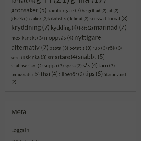
förrätt
(4)
grönsaker
(5)
hamburgare
(3)
helgrillad
(2)
jul
(2)
krossad tomat
(3)
kakor
(2)
klimat
(2)
julskinka
(1)
kalorisnålt
(1)
kryddning
(7)
marinad
(7)
kyckling
(4)
kött
(2)
nyttigare
moppsås
(4)
mexikanskt
(3)
alternativ
(7)
pasta
(3)
potatis
(3)
rub
(3)
rök
(3)
snabbt
(5)
smartare
(4)
skinka
(3)
semla
(1)
sås
(4)
soppa
(3)
taco
(3)
snabbvariant
(2)
spara
(2)
tips
(5)
thai
(4)
tillbehör
(3)
temperatur
(2)
återanvänd
(2)
Meta
Logga in