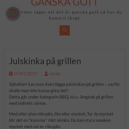
GANSKA GOTT
Hoppa
till
Om barnen säger att det är ganska gott så har du
innehåll
kommit långt
Julskinka på grillen
07/01/2017
micke
Självklart kan man även lägga julskinkan på grillen – varför
skulle man inte kunna göra det?
Detta går under kategorin BBQ, d.v.s. långkok på grillen
med indirekt värme.
Med eller utan rökspån, lite eller mycket. Tar du mycket
blir det en ”klassisk” rökt skinka. Du kan styra smaken
mycket med val av rökspån.