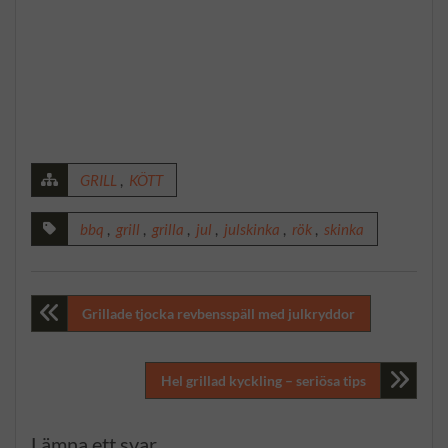
GRILL
,
KÖTT
bbq
,
grill
,
grilla
,
jul
,
julskinka
,
rök
,
skinka
Inläggsnavigering
Grillade tjocka revbensspäll med julkryddor
Hel grillad kyckling – seriösa tips
Lämna ett svar