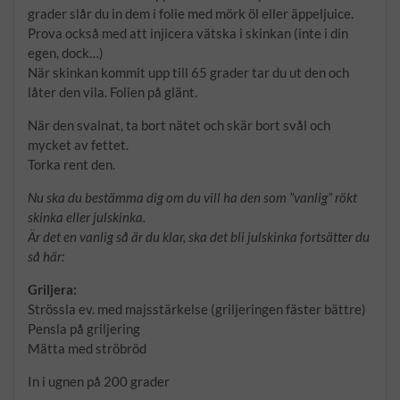
grader slår du in dem i folie med mörk öl eller äppeljuice.
Prova också med att injicera vätska i skinkan (inte i din
egen, dock…)
När skinkan kommit upp till 65 grader tar du ut den och
låter den vila. Folien på glänt.
När den svalnat, ta bort nätet och skär bort svål och
mycket av fettet.
Torka rent den.
Nu ska du bestämma dig om du vill ha den som ”vanlig” rökt
skinka eller julskinka.
Är det en vanlig så är du klar, ska det bli julskinka fortsätter du
så här:
Griljera:
Strössla ev. med majsstärkelse (griljeringen fäster bättre)
Pensla på griljering
Mätta med ströbröd
In i ugnen på 200 grader