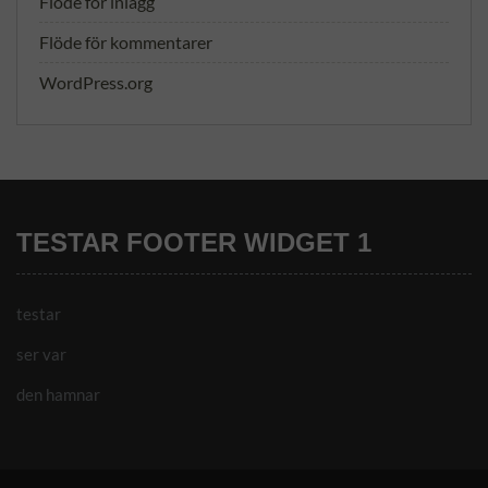
Flöde för inlägg
Flöde för kommentarer
WordPress.org
TESTAR FOOTER WIDGET 1
testar
ser var
den hamnar