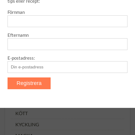
MELLANMÅL
tips eller recept:
SÅSER
Förnman
SÅSER, MARINADER OSV
Tillbehör
Efternamn
TILLTUGG
TIPS
E-postadress:
Uncategorized
VARMRÄTTER
ANNAT
FISK
KÖTT
KYCKLING