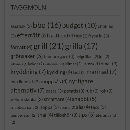
TAGGMOLN
bbq
(16)
budget
(10)
asiatisk
(3)
choklad
efterrätt
(6)
fastfood
(4)
(3)
frysa in
(3)
fisk
(2)
grill
(21)
grilla
(17)
förrätt
(4)
grönsaker
(5)
hamburgare
(3)
helgrillad
(2)
jul
(2)
krossad tomat
(3)
kakor
(2)
klimat
(2)
julskinka
(1)
kalorisnålt
(1)
kryddning
(7)
marinad
(7)
kyckling
(4)
kött
(2)
nyttigare
moppsås
(4)
mexikanskt
(3)
alternativ
(7)
pasta
(3)
potatis
(3)
rub
(3)
rök
(3)
snabbt
(5)
smartare
(4)
skinka
(3)
semla
(1)
sås
(4)
soppa
(3)
taco
(3)
snabbvariant
(2)
spara
(2)
tips
(5)
thai
(4)
tillbehör
(3)
temperatur
(2)
återanvänd
(2)