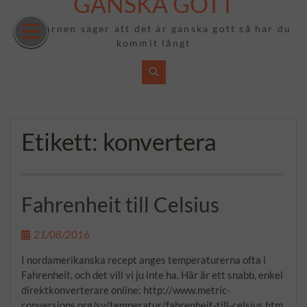
GANSKA GOTT
Hoppa
till
Om barnen säger att det är ganska gott så har du
innehåll
kommit långt
Etikett:
konvertera
Fahrenheit till Celsius
21/08/2016
I nordamerikanska recept anges temperaturerna ofta i
Fahrenheit, och det vill vi ju inte ha. Här är ett snabb, enkel
direktkonverterare online: http://www.metric-
conversions.org/sv/temperatur/fahrenheit-till-celsius.htm